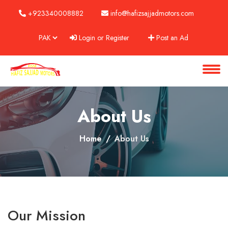
+923340008882
info@hafizsajjadmotors.com
Login or Register
Post an Ad
About
Services
Clients
About Us
Contact
Home
About Us
Our Mission