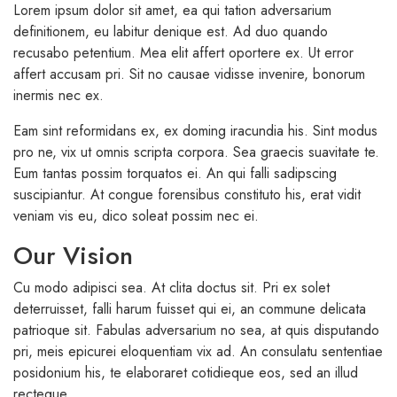
Lorem ipsum dolor sit amet, ea qui tation adversarium
definitionem, eu labitur denique est. Ad duo quando
recusabo petentium. Mea elit affert oportere ex. Ut error
affert accusam pri. Sit no causae vidisse invenire, bonorum
inermis nec ex.
Eam sint reformidans ex, ex doming iracundia his. Sint modus
pro ne, vix ut omnis scripta corpora. Sea graecis suavitate te.
Eum tantas possim torquatos ei. An qui falli sadipscing
suscipiantur. At congue forensibus constituto his, erat vidit
veniam vis eu, dico soleat possim nec ei.
Our Vision
Cu modo adipisci sea. At clita doctus sit. Pri ex solet
deterruisset, falli harum fuisset qui ei, an commune delicata
patrioque sit. Fabulas adversarium no sea, at quis disputando
pri, meis epicurei eloquentiam vix ad. An consulatu sententiae
posidonium his, te elaboraret cotidieque eos, sed an illud
recteque.